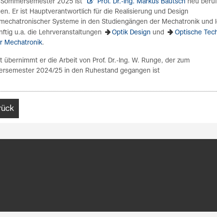
Sommersemester 2025 ist
Prof. Dr.-Ing. Markus Bautsch
neu beru
en. Er ist Hauptverantwortlich für die Realisierung und Design
mechatronischer Systeme in den Studiengängen der Mechatronik und l
nftig u.a. die Lehrveranstaltungen
Optik Design
und
Optische Tec
er Mechatronik
.
t übernimmt er die Arbeit von Prof. Dr.-Ing. W. Runge, der zum
ersemester 2024/25 in den Ruhestand gegangen ist
rück