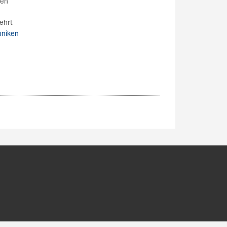
fen
ehrt
hniken