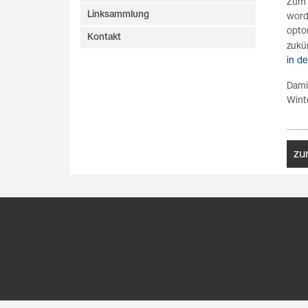
Zum 
Linksammlung
word
opto
Kontakt
zukü
in d
Dami
Wint
zu