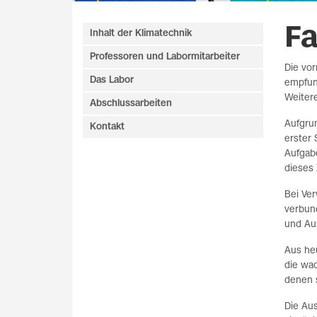
F
Inhalt der Klimatechnik
Professoren und Labormitarbeiter
Die vor
Das Labor
empfun
Weitere
Abschlussarbeiten
Aufgrun
Kontakt
erster 
Aufgabe
dieses 
Bei Ve
verbun
und Au
Aus he
die wa
denen s
Die Aus