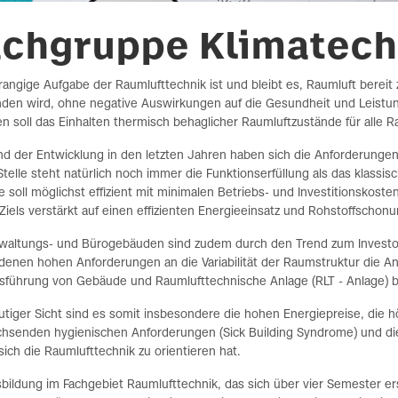
achgruppe Klimatech
rangige Aufgabe der Raumlufttechnik ist und bleibt es, Raumluft bereit 
den wird, ohne negative Auswirkungen auf die Gesundheit und Leistu
n soll das Einhalten thermisch behaglicher Raumluftzustände für alle R
d der Entwicklung in den letzten Jahren haben sich die Anforderungen
Stelle steht natürlich noch immer die Funktionserfüllung als das klassi
 soll möglichst effizient mit minimalen Betriebs- und Investitionskosten
Ziels verstärkt auf einen effizienten Energieeinsatz und Rohstoffschon
rwaltungs- und Bürogebäuden sind zudem durch den Trend zum Invest
denen hohen Anforderungen an die Variabilität der Raumstruktur die An
sführung von Gebäude und Raumlufttechnische Anlage (RLT - Anlage)
utiger Sicht sind es somit insbesondere die hohen Energiepreise, die
chsenden hygienischen Anforderungen (Sick Building Syndrome) und die
ich die Raumlufttechnik zu orientieren hat.
bildung im Fachgebiet Raumlufttechnik, das sich über vier Semester ers