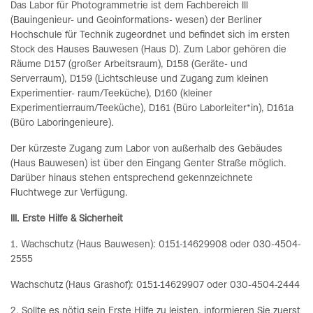
Das Labor für Photogrammetrie ist dem Fachbereich III
(Bauingenieur- und Geoinformations- wesen) der Berliner
Hochschule für Technik zugeordnet und befindet sich im ersten
Stock des Hauses Bauwesen (Haus D). Zum Labor gehören die
Räume D157 (großer Arbeitsraum), D158 (Geräte- und
Serverraum), D159 (Lichtschleuse und Zugang zum kleinen
Experimentier- raum/Teeküche), D160 (kleiner
Experimentierraum/Teeküche), D161 (Büro Laborleiter*in), D161a
(Büro Laboringenieure).
Der kürzeste Zugang zum Labor von außerhalb des Gebäudes
(Haus Bauwesen) ist über den Eingang Genter Straße möglich.
Darüber hinaus stehen entsprechend gekennzeichnete
Fluchtwege zur Verfügung.
III. Erste Hilfe & Sicherheit
1. Wachschutz (Haus Bauwesen): 0151-14629908 oder 030-4504-
2555
Wachschutz (Haus Grashof): 0151-14629907 oder 030-4504-2444
2. Sollte es nötig sein Erste Hilfe zu leisten, informieren Sie zuerst