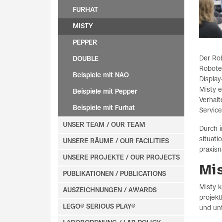
FURHAT
MISTY
PEPPER
Der Rob
DOUBLE
Roboter
Beispiele mit NAO
Display
Misty 
Beispiele mit Pepper
Verhalt
Beispiele mit Furhat
Servic
UNSER TEAM / OUR TEAM
Durch 
situati
UNSERE RÄUME / OUR FACILITIES
praxis
UNSERE PROJEKTE / OUR PROJECTS
Mis
PUBLIKATIONEN / PUBLICATIONS
Misty k
AUSZEICHNUNGEN / AWARDS
projekt
LEGO® SERIOUS PLAY®
und un