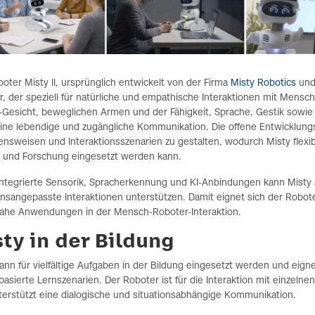
oter Misty II, ursprünglich entwickelt von der Firma
Misty Robotics
und
, der speziell für natürliche und empathische Interaktionen mit Mensc
-Gesicht, beweglichen Armen und der Fähigkeit, Sprache, Gestik sowie
eine lebendige und zugängliche Kommunikation. Die offene Entwicklung
ensweisen und Interaktionsszenarien zu gestalten, wodurch Misty flex
e und Forschung eingesetzt werden kann.
integrierte Sensorik, Spracherkennung und KI-Anbindungen kann Misty 
onsangepasste Interaktionen unterstützen. Damit eignet sich der Robot
nahe Anwendungen in der Mensch-Roboter-Interaktion.
ty in der Bildung
ann für vielfältige Aufgaben in der Bildung eingesetzt werden und eigne
basierte Lernszenarien. Der Roboter ist für die Interaktion mit einzeln
terstützt eine dialogische und situationsabhängige Kommunikation.