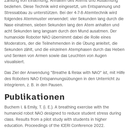
Zählung von Einatmung, Anhalten des Atems und Ausatmung
beziehen. Diese Technik wird eingesetzt, um Entspannung und
Stressabbau zu unterstützen. Bei der 4-7-8-Atemtechnik wird
folgendes Atemmuster verwendet: vier Sekunden lang durch die
Nase einatmen, sieben Sekunden lang den Atem anhalten und
acht Sekunden lang langsam durch den Mund ausatmen. Der
humanoide Roboter NAO übernimmt dabei die Rolle eines
Moderators, der die Teilnehmenden in die Übung anleitet, die
Sekunden zählt, und die einzelnen Atemphasen durch das Heben
und Senken von Armen sowie das Leuchten von Augen
visualisiert.
Das Ziel der Anwendung "Breathe & Relax with NAO" ist, mit Hilfe
des Roboters NAO Entspannungsübungen in den Unterricht zu
integrieren, z. B. in den Pausen.
Publikationen
Buchem I. & Emily, T. (i. E.). A breathing exercise with the
humanoid robot NAO designed to reduce student stress during
class. Results from a pilot study with students in higher
education. Proceedings of the ICERI Conference 2022.