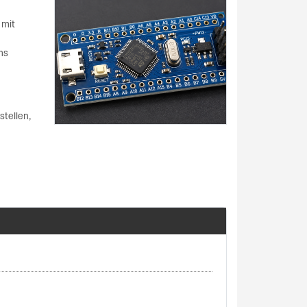
 mit
ms
stellen,