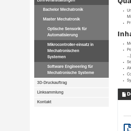
Qua
Lehrveranstaltungen
Bachelor Mechatronik
Um
Mi
Master Mechatronik
Pr
Optische Sensorik für
Inh
Automatisierung
Me
Mikrocontroller-einsatz in
Pe
Mechatronischen
…)
Systemen
Se
Software Engineering für
A
Mechatronische Systeme
C
Sy
3D-Druckauftrag
Linksammlung
D
Kontakt