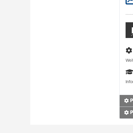
Wei
Inf
P
P