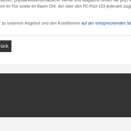
bücher, populärwissenschaftliche Werke und Magazine finden Sie jetzt i
inen im Flur sowie im Raum 154, der über den PC-Pool 153 jederzeit zug
 zu unserem Angebot und den Konditionen
auf der entsprechenden Se
rück