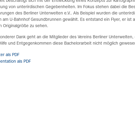
eit beschäftigt sich mit der Entwicklung eines Konzepts zur kartograph
llung von unterirdischen Gegebenheiten. Im Fokus stehen dabei die Be
rungen des Berliner Unterwelten e.V.. Als Beispiel wurden die unterird
n am U-Bahnhof Gesundbrunnen gewählt. Es entstand ein Flyer, er ist 
in Originalgröße zu sehen.
onderer Dank geht an die Mitglieder des Vereins Berliner Unterwelten,
Hilfe und Entgegenkommen diese Bachelorarbeit nicht möglich gewese
er als PDF
entation als PDF