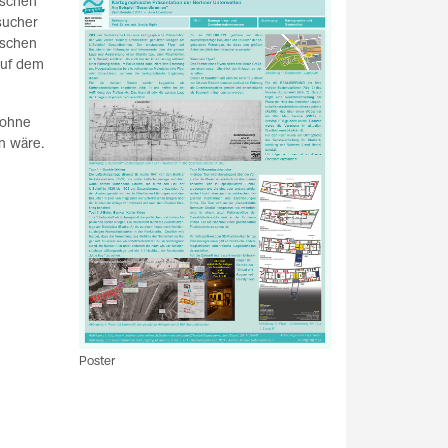
ischen
sucher
ischen
auf dem
 ohne
n wäre.
Poster