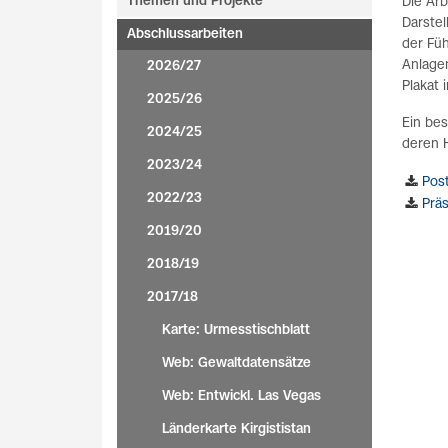
Themen und Projekte
Die Arb
Darste
Abschlussarbeiten
der Füh
Anlage
2026/27
Plakat 
2025/26
Ein bes
2024/25
deren 
2023/24
Post
2022/23
Präs
2019/20
2018/19
2017/18
Karte: Urmesstischblatt
Web: Gewaltdatensätze
Web: Entwickl. Las Vegas
Länderkarte Kirgististan