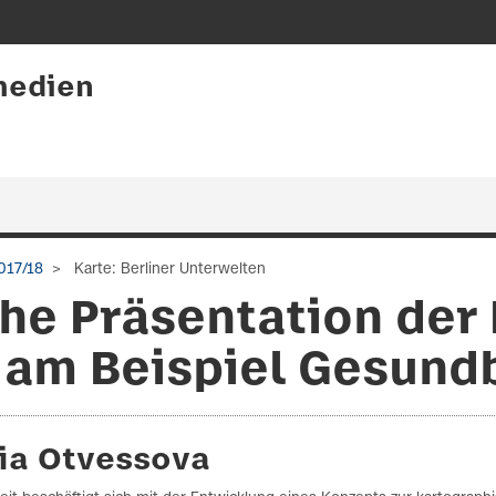
medien
017/18
Karte: Berliner Unterwelten
he Präsentation der 
 am Beispiel Gesun
lia Otvessova