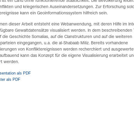
 ist ein Land ohne funktionierende Staatlichkeit. Die Bevölkerung leidet
nflikten und kriegerischen Auseinandersetzungen. Zur Erforschung sol
reignisse kann ein Geoinformationssystem hilfreich sein.
men dieser Arbeit entsteht eine Webanwendung, mit deren Hilfe im Int
rfügbare Gewaltdatensätze visualisiert werden. In dem beschreibenden 
f die Geschichte Somalias, auf die Clanstrukturen und auf die weiteren
tparteien eingegangen, u.a. die al-Shabaab Miliz. Bereits vorhandene
sierungen von Konfliktereignissen werden recherchiert und ausgewerte
aufbauend kann das Konzept für die eigene Visualisierung erarbeitet u
ert werden.
sentation als PDF
ter als PDF