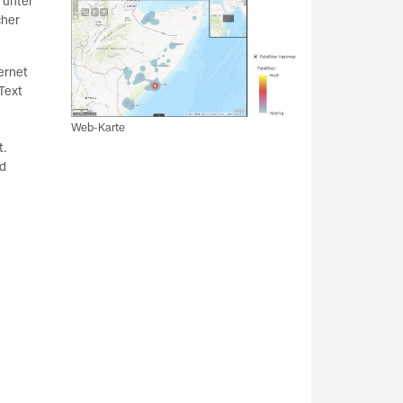
 unter
cher
ernet
Text
Web-Karte
t.
nd