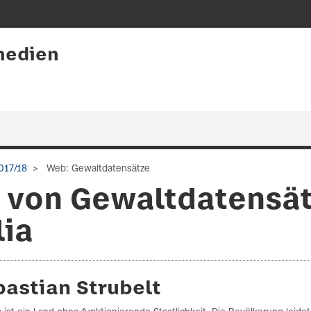
medien
017/18
Web: Gewaltdatensätze
g von Gewaltdatensä
lia
bastian Strubelt