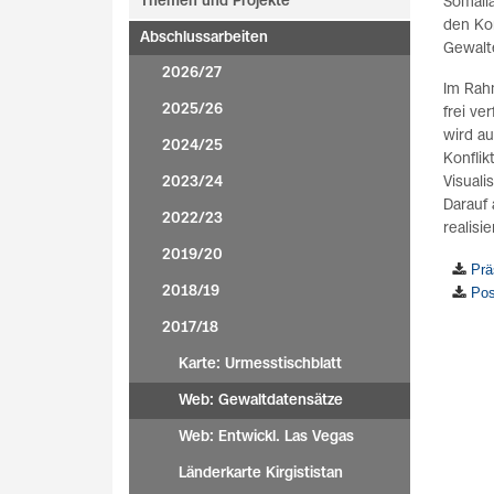
Themen und Projekte
Somalia
den Ko
Abschlussarbeiten
Gewalte
2026/27
Im Rah
2025/26
frei ve
wird au
2024/25
Konflik
2023/24
Visuali
Darauf 
2022/23
realisi
2019/20
Prä
2018/19
Pos
2017/18
Karte: Urmesstischblatt
Web: Gewaltdatensätze
Web: Entwickl. Las Vegas
Länderkarte Kirgististan