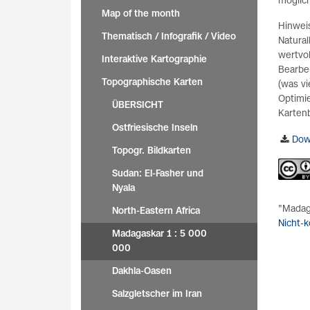
möglic
Map of the month
Hinwei
Thematisch / Infografik / Video
Natural
wertvol
Interaktive Kartographie
Bearbe
Topographische Karten
(was vi
Optimie
ÜBERSICHT
Kartenb
Ostfriesische Inseln
Dow
Topogr. Bildkarten
Sudan: El-Fasher und
Nyala
"Madaga
North-Eastern Africa
Nicht-k
Madagaskar 1 : 5 000
000
Dakhla-Oasen
Salzgletscher im Iran