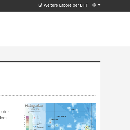
Weitere Labore der BHT
e der
 dem