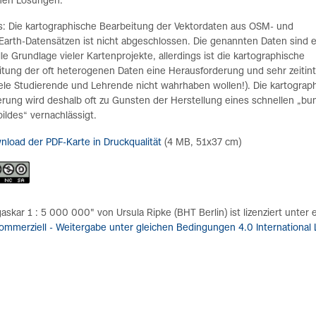
hen Lösungen.
s: Die kartographische Bearbeitung der Vektordaten aus OSM- und
Earth-Datensätzen ist nicht abgeschlossen. Die genannten Daten sind 
le Grundlage vieler Kartenprojekte, allerdings ist die kartographische
itung der oft heterogenen Daten eine Herausforderung und sehr zeitin
ele Studierende und Lehrende nicht wahrhaben wollen!). Die kartograp
rung wird deshalb oft zu Gunsten der Herstellung eines schnellen „bu
ildes“ vernachlässigt.
nload der PDF-Karte in Druckqualität
(4 MB, 51x37 cm)
skar 1 : 5 000 000" von Ursula Ripke (BHT Berlin) ist lizenziert unter 
ommerziell - Weitergabe unter gleichen Bedingungen 4.0 International 