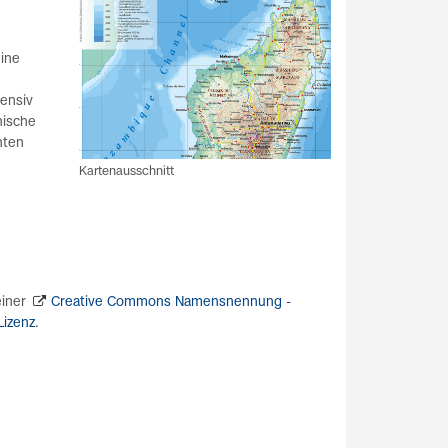
eine
tensiv
hische
nten
Kartenausschnitt
einer
Creative Commons Namensnennung -
Lizenz
.