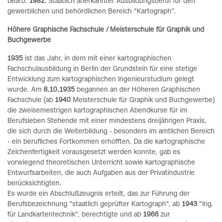
bearb.
1982
: Staatlich anerkannter Ausbildungsberuf für den
gewerblichen und behördlichen Bereich "Kartograph".
Höhere Graphische Fachschule / Meisterschule für Graphik und
Buchgewerbe
1935
ist das Jahr, in dem mit einer kartographischen
Fachschulausbildung in Berlin der Grundstein für eine stetige
Entwicklung zum kartographischen Ingenieurstudium gelegt
wurde. Am
8.10.1935
begannen an der Höheren Graphischen
Fachschule (ab
1940
Meisterschule für Graphik und Buchgewerbe)
die zweisemestrigen kartographischen Abendkurse für im
Berufsleben Stehende mit einer mindestens dreijährigen Praxis,
die sich durch die Weiterbildung - besonders im amtlichen Bereich
- ein berufliches Fortkommen erhofften. Da die kartographische
Zeichenfertigkeit vorausgesetzt werden konnte, gab es
vorwiegend theoretischen Unterricht sowie kartographische
Entwurfsarbeiten, die auch Aufgaben aus der Privatindustrie
berücksichtigten.
Es wurde ein Abschlußzeugnis erteilt, das zur Führung der
Berufsbezeichnung "staatlich geprüfter Kartograph", ab
1943
"Ing.
für Landkartentechnik", berechtigte und ab
1966
zur