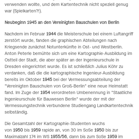
verwenden wollte, und dem Kartentechnik nicht speziell genug
war (Spielkarten?!).
Neubeginn 1945 an den Vereinigten Bauschulen von Berlin
Nachdem im Februar
1944
die Meisterschule bei einem Luftangriff
zerstört wurde, fanden die graphischen Abteilungen nach
Kriegsende zunächst Notunterkünfte in Ost- und Westberlin.
Anton Peterle bemühte sich um eine Kartographie-Ausbildung im
Ostteil der Stadt, die aber später an der Ingenieurschule in
Dresden eingerichtet wurde. Es ist schließlich Julius Köhr zu
verdanken, daß die die kartographische Ingenieur-Ausbildung
bereits im Oktober
1945
bei der Vermessungsabteilung der
"Vereinigten Bauschulen von Groß-Berlin" eine neue Heimstatt
fand. Im Zuge der
1954
verordneten Umbenennung in "Staatliche
Ingenieurschule für Bauwesen Berlin" wurde der mit der
Vermessungstechnik verbundene Studiengang Landkartentechnik
selbständig.
Die Gesamtzahl der Kartographie-Studenten wuchs
von
1950
bis
1959
rapide an, von 30 im SoSe
1950
bis zur
Maximalzahl 174 im WS
1955/56
, dann bis zum SoSe
1959
im