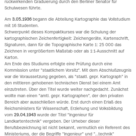
rückwirkenden Graduierung durch den Berliner Senator für
Schulwesen führte.
Am
3.05.1936
begann die Abteilung Kartographie das Vollstudium
mit 16 Studenten.
Schwerpunkt dieses Kompaktkurses war die Schulung der
kartographischen Zeichenfertigkeit: Zeichengeräte, Kartenschrift,
Signaturen, dann für die Topographische Karte 1: 25 000 das
Zeichnen in vergrößertem Maßstab oder als 1:1-Ausschnitt auf
Karton.
Am Ende des Studiums erfolgte eine Prüfung durch eine
Kommission unter "staatlichem Vorsitz". Mit dem Abschlußzeugnis
war die Voraussetzung gegeben, als "staatl. gepr. Kartograph" in
den mittleren gehobenen technischen Dienst bei einem Amt
einzutreten. Über den Titel wurde weiter nachgedacht. Zunächst
wollte man einen "amtl. gepr. Kartographen", der den privaten
Bereich aber ausschließen würde. Erst durch einen Erlaß des
Reichsministers für Wissenschaft, Erziehung und Volksbildung
vom
29.04.1943
wurde der Titel "Ingenieur für
Landkartentechnik" vergeben. Der Urheber dieser
Berufsbezeichnung ist nicht bekannt, vermutlich ein Referent des
Ministeriums, der die Begriffe "Ingenieur" und "...technik"