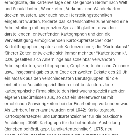
ermöglichte, die Kartenverlage den steigenden Bedarf nach Welt-
und Schulatlanten, Wandkarten, Verkehrs- und Wanderkarten
decken mussten, aber auch neue Herstellungstechniken
eingeführt wurden, forderte das Kartenschaffen zunehmend eine
Arbeitsteilung mit begrenzten Spezialtätigkeiten, etwa den
darstellenden, entwerfenden Kartographen und den die
Vervielfältigung ermöglichenden Kartokupferstecher oder
Kartolithographen, später auch Kartenzeichner; die "Kartenkunst"
füherer Zeiten entwickelte sich immer mehr zur "Kartentechnik".
Dazu gesellten sich Anlernlinge aus scheinbar verwandten
Arbeitsgebieten, wie Litographen, Graphiker, technische Zeichner
usw., insgesamt gab es zum Ende der zweiten Dekate des 20 Jh.
ein Mosaik aus den verschiedensten Berufsgruppen, für die
einheitliche Ausbildungsrichtlinien nicht bestanden. Jede
kartographische Firma bildete den Nachwuchs speziell nach den
eigenen Bedürfnissen aus, so daß ein Stellenwechsel mit
erheblichen Schwierigkeiten bei der Einarbeitung verbunden war.
Als Lehrberuf anerkannt wurden erst
1942
: Kartolitograph,
Kartokupferstecher und Landkartenzeichner für die praktische
Ausbildung.
1959
: Kartograph für die betriebliche Ausbildung
(daneben behördl. gepr. Landkartentechniker).
1975
, neu