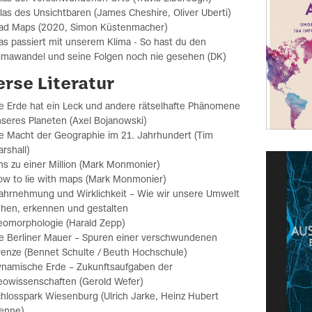
las des Unsichtbaren (James Cheshire, Oliver Uberti)
ad Maps (2020, Simon Küstenmacher)
s passiert mit unserem Klima - So hast du den
imawandel und seine Folgen noch nie gesehen (DK)
erse Literatur
e Erde hat ein Leck und andere rätselhafte Phänomene
seres Planeten (Axel Bojanowski)
e Macht der Geographie im 21. Jahrhundert (Tim
rshall)
ns zu einer Million (Mark Monmonier)
w to lie with maps (Mark Monmonier)
hrnehmung und Wirklichkeit – Wie wir unsere Umwelt
hen, erkennen und gestalten
omorphologie (Harald Zepp)
e Berliner Mauer – Spuren einer verschwundenen
enze (Bennet Schulte / Beuth Hochschule)
namische Erde – Zukunftsaufgaben der
owissenschaften (Gerold Wefer)
hlosspark Wiesenburg (Ulrich Jarke, Heinz Hubert
enne)