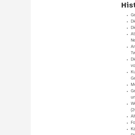
His
Ge
Di
Di
At
Ne
Ar
Tw
Di
vo
Ku
Ge
Me
Ge
un
We
(2
Al
Fo
Ka