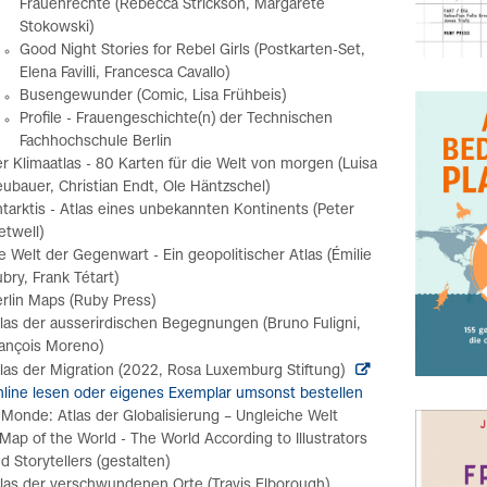
Frauenrechte (Rebecca Strickson, Margarete
Stokowski)
Good Night Stories for Rebel Girls (Postkarten-Set,
Elena Favilli, Francesca Cavallo)
Busengewunder (Comic, Lisa Frühbeis)
Profile - Frauengeschichte(n) der Technischen
Fachhochschule Berlin
r Klimaatlas - 80 Karten für die Welt von morgen (Luisa
ubauer, Christian Endt, Ole Häntzschel)
tarktis - Atlas eines unbekannten Kontinents (Peter
etwell)
e Welt der Gegenwart - Ein geopolitischer Atlas (Émilie
bry, Frank Tétart)
rlin Maps (Ruby Press)
las der ausserirdischen Begegnungen (Bruno Fuligni,
ançois Moreno)
las der Migration (2022, Rosa Luxemburg Stiftung)
line lesen oder eigenes Exemplar umsonst bestellen
Monde: Atlas der Globalisierung – Ungleiche Welt
Map of the World - The World According to Illustrators
d Storytellers (gestalten)
las der verschwundenen Orte (Travis Elborough)