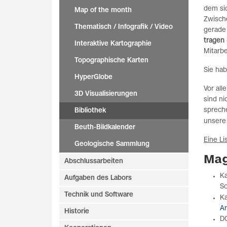
dem sic
Map of the month
Zwisch
Thematisch / Infografik / Video
gerade 
tragen 
Interaktive Kartographie
Mitarb
Topographische Karten
Sie ha
HyperGlobe
Vor al
3D Visualisierungen
sind ni
spreche
Bibliothek
unser
Beuth-Bildkalender
Eine Li
Geologische Sammlung
Mag
Abschlussarbeiten
Ka
Aufgaben des Labors
So
Technik und Software
Ka
Ar
Historie
DO