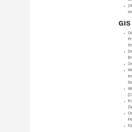
14
im
GIS
Ge
Pr
Sm
De
B
On
W
Im
Se
Ve
(C
Ko
Di
On
Pe
Fl