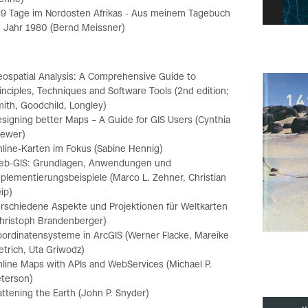
9 Tage im Nordosten Afrikas - Aus meinem Tagebuch
 Jahr 1980 (Bernd Meissner)
ospatial Analysis: A Comprehensive Guide to
inciples, Techniques and Software Tools (2nd edition;
ith, Goodchild, Longley)
signing better Maps – A Guide for GIS Users (Cynthia
rewer)
line-Karten im Fokus (Sabine Hennig)
eb-GIS: Grundlagen, Anwendungen und
plementierungsbeispiele (Marco L. Zehner, Christian
ip)
rschiedene Aspekte und Projektionen für Weltkarten
hristoph Brandenberger)
ordinatensysteme in ArcGIS (Werner Flacke, Mareike
etrich, Uta Griwodz)
line Maps with APIs and WebServices (Michael P.
terson)
attening the Earth (John P. Snyder)