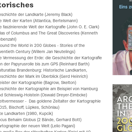
torisches
schichte der Landkarte (Jeremy Black)
e Welt der Karten (Atlantica, Bertelsmann)
e faszinierende Welt der Kartografie (John O. E. Clark)
las of Columbus and The Great Discoveries (Kenneth
benzahl)
ound the World in 200 Globes - Stories of the
entieth Century (Willem Jan Neutelings)
e Vermessung der Erde: die Geschichte der Kartografie
n der Papyrusrolle bis zum GPS (Reinhard Barth)
lturatlas Brandenburg: Historische Landkarten,
schichte der Mark im Überblick (Gerd Heinrich)
ister der Kartographie (Bagrow, Skelton)
schichte der Kartographie am Beispiel von Hamburg
d Schleswig-Holstein (Oswald Dreyer-Eimbcke)
ltvermesser - Das goldene Zeitalter der Kartographie
015, Bischoff, Lüpkes, Schönlau)
te Landkarten (1980, Kupcik)
cus Behaim Globus (2 Bände, Gerhard Bott)
rtographie der neuen Welt (Lelio Pagani)