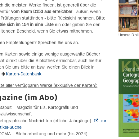
h die meisten Werke finden, ist generell über die
entür
vom Raum D153 aus erreichbar
- außer, wenn
Prüfungen stattfinden - bitte Rücksicht nehmen. Bitte
Sie sich im 154 in eine Liste
ein oder geben Sie den
eitenden Bescheid, wenn Sie etwas mitnehmen.
Unsere Bibl
ben Empfehlungen? Sprechen Sie uns an.
lem Karten sowie einige wenige ausgewählte Bücher
cht direkt über die Bibliothek erreichbar, auch hierfür
n Sie uns bitte an bzw. werfen Sie einen Blick in
e
Karten-Datenbank
.
ste aller verfügbaren Werke (exklusive der Karten):
azine (im Abo)
tapult – Magazin für Eis, Kartografik und
zialwissenschaft
rtographische Nachrichten (etliche Jahrgänge)
zur
tikel-Suche
CMA – Bildbearbeitung und mehr (bis 2024)