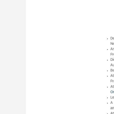
De
Ne
An
Fr
Di
Au
Be
At
Fr
At
On
Le
A 
an
At