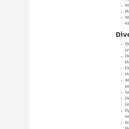
At
M
Wa
Kl
Div
Di
un
Di
Ma
Ei
Ho
Wa
se
Ge
Di
Gr
Dy
Ge
Sc
M