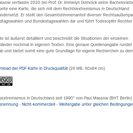
assow verfasste 2020 bei Prof. Dr. Immelyn Domnick seine Bachelorarb
kelte eine Karte, die sich mit dem Rechtsextremismus in Deutschland
andersetzt. Er stellt den Gesamtstimmenanteil diverser Rechtsaußenpa
ndtagswahlen und Bundestagswahlen dar und führt Todesopfer Rechter
te ist äußerst detailliert und beschreibt die Situationen der einzelnen
länder nochmal in eigenen Texten. Eine genaue Quellenangabe rundet 
 ab und bietet somit eine gute Grundlage für eigene Recherchen zu de
.
nload der PDF-Karte in Druckqualität
(26 MB, 60x84 cm)
extremismus in Deutschland seit 1990" von Paul Massow (BHT Berlin) is
nennung - Nicht-kommerziell - Weitergabe unter gleichen Bedingungen 