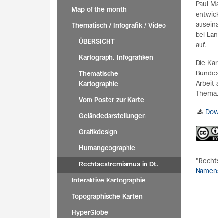
Paul M
Map of the month
entwic
ausein
Thematisch / Infografik / Video
bei La
ÜBERSICHT
auf.
Kartograph. Infografiken
Die Kar
Bundes
Thematische
Arbeit
Kartographie
Thema
Vom Poster zur Karte
Dow
Geländedarstellungen
Grafikdesign
Humangeographie
"Rechts
Rechtsextremismus in Dt.
Namens
Interaktive Kartographie
Topographische Karten
HyperGlobe