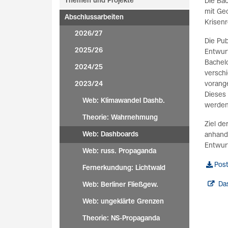
Themen und Projekte
Die Bac
mit Geo
Abschlussarbeiten
Krisenr
2026/27
Die Pub
2025/26
Entwurf
Bachelo
2024/25
versch
2023/24
vorange
Dieses
Web: Klimawandel Dashb.
werden
Theorie: Wahrnehmung
Ziel de
Web: Dashboards
anhand
Entwur
Web: russ. Propaganda
Post
Fernerkundung: Lichtwald
Da
Web: Berliner Fließgew.
Web: ungeklärte Grenzen
Theorie: NS-Propaganda