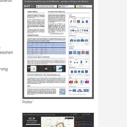
hboards
e
.
gesehen
erung
Poster