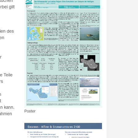
rsuchen
bei gilt
ien des
gen
r
e Teile
rs
n
t
en kann.
Poster
nahmen