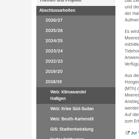
Themen und Projekte
Das Zie
und der
Abschlussarbeiten
der Ha
Aufmer
2026/27
2025/26
Es wir
Meeres
2024/25
mithilf
2023/24
Tideho
Anwendu
2022/23
Verfügu
2019/20
Aus de
2018/19
Hooges
(MTh) 
Web: Klimawandel
Meeress
Halligen
Anstieg
werden,
Web: Krise Süd-Sudan
Auf di
Web: Beuth-Kartenstil
zum Erh
GIS: Stadtentwicklung
zur