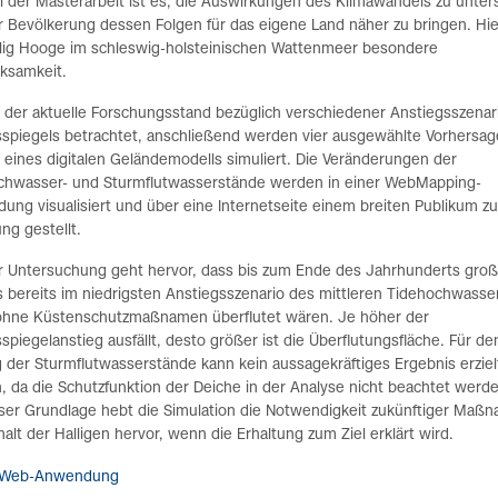
l der Masterarbeit ist es, die Auswirkungen des Klimawandels zu unte
 Bevölkerung dessen Folgen für das eigene Land näher zu bringen. Hier
llig Hooge im schleswig-holsteinischen Wattenmeer besondere
ksamkeit.
d der aktuelle Forschungsstand bezüglich verschiedener Anstiegsszenar
spiegels betrachtet, anschließend werden vier ausgewählte Vorhersa
e eines digitalen Geländemodells simuliert. Die Veränderungen der
chwasser- und Sturmflutwasserstände werden in einer WebMapping-
ng visualisiert und über eine Internetseite einem breiten Publikum zu
ng gestellt.
r Untersuchung geht hervor, dass bis zum Ende des Jahrhunderts groß
 bereits im niedrigsten Anstiegsszenario des mittleren Tidehochwasse
ohne Küstenschutzmaßnamen überflutet wären. Je höher der
piegelanstieg ausfällt, desto größer ist die Überflutungsfläche. Für de
 der Sturmflutwasserstände kann kein aussagekräftiges Ergebnis erziel
 da die Schutzfunktion der Deiche in der Analyse nicht beachtet werd
eser Grundlage hebt die Simulation die Notwendigkeit zukünftiger Maß
alt der Halligen hervor, wenn die Erhaltung zum Ziel erklärt wird.
 Web-Anwendung